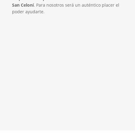
San Celoní
. Para nosotros será un auténtico placer el
poder ayudarte.
El Mejor Servicio Técnico en Aire
Acondicionado
¡Será un placer ayudarte!
LLAMA 600 03 23 22
Contacta con nosotros