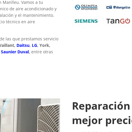
en Manlleu. Vamos a tu
cnico de aire acondicionado y
talación y el mantenimiento.
o técnico en aire
de las que prestamos servicio
Vaillant,
Daitsu
,
LG
, York,
,
Saunier Duval
,
entre otras
Reparación 
mejor prec