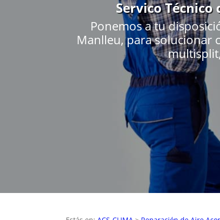
Servico Técnico
Ponemos a tu disposici
Manlleu, para solucionar c
multisplit
Estás en:
ACS-CLIMA
>
Reparación de Aire Aco