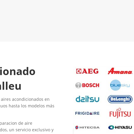
El Mejor Servicio Técnico en
LLAMA 600
Aire Acondicionado
¡Será un placer ayudarte!
cionado
lleu
 aires acondicionados en
guos hasta los modelos más
paracion de aire
os, un servicio exclusivo y