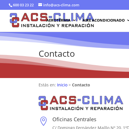
600 03 23 22
info@acs-clima.com
AEROTERMIA
AIRE ACONDICIONADO
Contacto
Estás en:
Inicio
>
Contacto
Oficinas Centrales

C/ Domingo Fernández Maíllo Nº 20, 1ºD