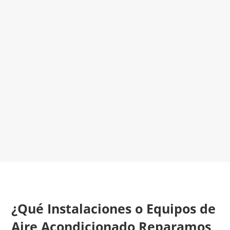
El Mejor Servicio Técnico en Aire
Acondicionado
¡Será un placer ayudarte!
LLAMA 600 03 23 22
Contacta con nosotros
¿Qué Instalaciones o Equipos de
Aire Acondicionado Reparamos