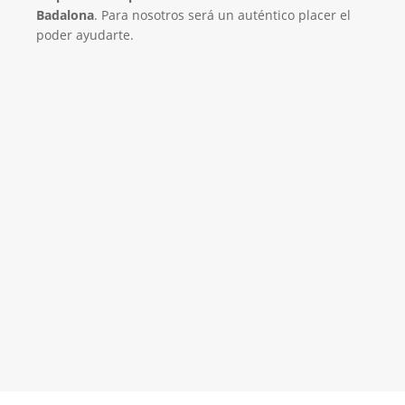
Badalona
. Para nosotros será un auténtico placer el
poder ayudarte.
El Mejor Servicio Técnico en Aire
Acondicionado
¡Será un placer ayudarte!
LLAMA 600 03 23 22
Contacta con nosotros