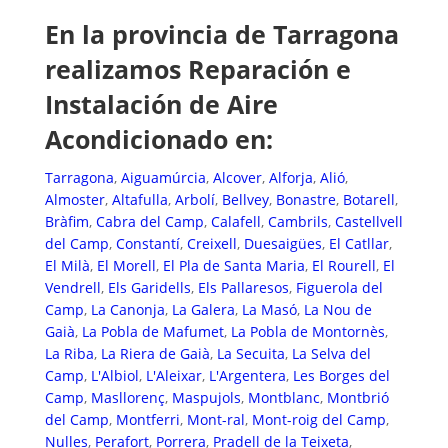
En la provincia de Tarragona
realizamos Reparación e
Instalación de Aire
Acondicionado en:
Tarragona
,
Aiguamúrcia
,
Alcover
,
Alforja
,
Alió
,
Almoster
,
Altafulla
,
Arbolí
,
Bellvey
,
Bonastre
,
Botarell
,
Bràfim
,
Cabra del Camp
,
Calafell
,
Cambrils
,
Castellvell
del Camp
,
Constantí
,
Creixell
,
Duesaigües
,
El Catllar
,
El Milà
,
El Morell
,
El Pla de Santa Maria
,
El Rourell
,
El
Vendrell
,
Els Garidells
,
Els Pallaresos
,
Figuerola del
Camp
,
La Canonja
,
La Galera
,
La Masó
,
La Nou de
Gaià
,
La Pobla de Mafumet
,
La Pobla de Montornès
,
La Riba
,
La Riera de Gaià
,
La Secuita
,
La Selva del
Camp
,
L'Albiol
,
L'Aleixar
,
L'Argentera
,
Les Borges del
Camp
,
Masllorenç
,
Maspujols
,
Montblanc
,
Montbrió
del Camp
,
Montferri
,
Mont-ral
,
Mont-roig del Camp
,
Nulles
,
Perafort
,
Porrera
,
Pradell de la Teixeta
,