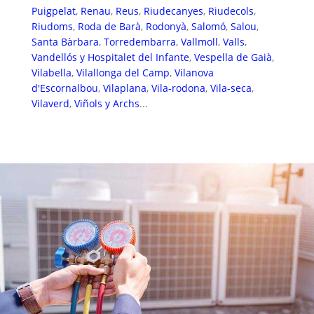
Puigpelat
,
Renau
,
Reus
,
Riudecanyes
,
Riudecols
,
Riudoms
,
Roda de Barà
,
Rodonyà
,
Salomó
,
Salou
,
Santa Bàrbara
,
Torredembarra
,
Vallmoll
,
Valls
,
Vandellós y Hospitalet del Infante
,
Vespella de Gaià
,
Vilabella
,
Vilallonga del Camp
,
Vilanova
d'Escornalbou
,
Vilaplana
,
Vila-rodona
,
Vila-seca
,
Vilaverd
,
Viñols y Archs
...