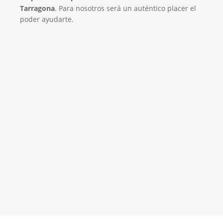
Tarragona
. Para nosotros será un auténtico placer el
poder ayudarte.
El Mejor Servicio Técnico en Aire
Acondicionado
¡Será un placer ayudarte!
LLAMA 600 03 23 22
Contacta con nosotros