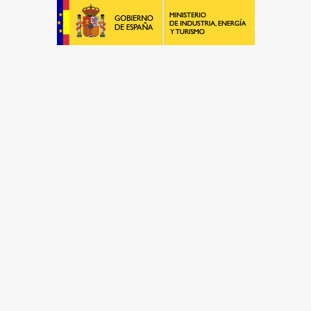
El Mejor Servicio Técnico en Aire
Acondicionado
¡Será un placer ayudarte!
LLAMA 600 03 23 22
Contacta con nosotros