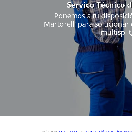
Servico Técnico 
Ponemos a tu disposici
Martorell, para solucionar 
multisplit
Estás en:
ACS-CLIMA
>
Reparación de Aire Aco