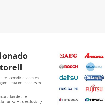
El Mejor Servicio Técnico en
LLAMA 600
Aire Acondicionado
¡Será un placer ayudarte!
cionado
torell
 aires acondicionados en
iguos hasta los modelos más
eparacion de aire
os, un servicio exclusivo y