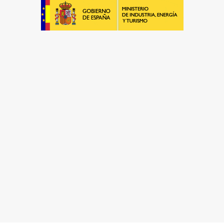
El Mejor Servicio Técnico en Aire
Acondicionado
¡Será un placer ayudarte!
LLAMA 600 03 23 22
Contacta con nosotros