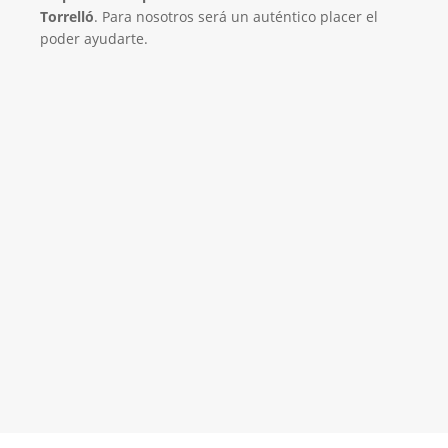
Torrelló
. Para nosotros será un auténtico placer el
poder ayudarte.
El Mejor Servicio Técnico en Aire
Acondicionado
¡Será un placer ayudarte!
LLAMA 600 03 23 22
Contacta con nosotros