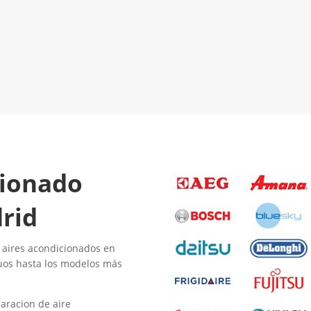
El Mejor Servicio Técnico en
LLAMA 600
Aire Acondicionado
¡Será un placer ayudarte!
cionado
rid
 aires acondicionados en
uos hasta los modelos más
aracion de aire