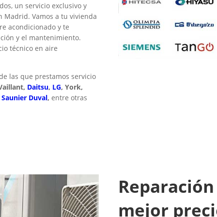
os, un servicio exclusivo y
n Madrid. Vamos a tu vivienda
ire acondicionado y te
ación y el mantenimiento.
o técnico en aire
de las que prestamos servicio
Vaillant,
Daitsu
,
LG
, York,
,
Saunier Duval
,
entre otras
Reparación 
mejor prec