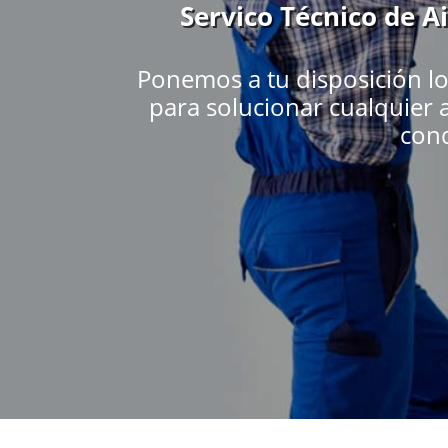
Servico Técnico de 
Ponemos a tu disposición l
para solucionar cualquier a
cond