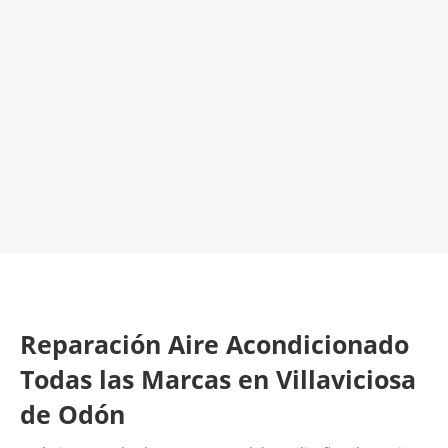
El Mejor Servicio Técnico en Aire
Acondicionado
¡Será un placer ayudarte!
LLAMA 600 03 23 22
Contacta con nosotros
Reparación Aire Acondicionado
Todas las Marcas en Villaviciosa
de Odón