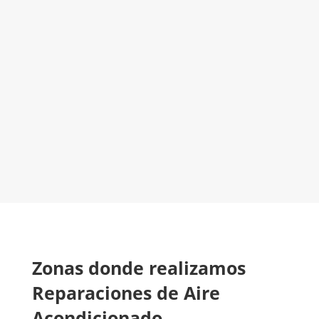
El Mejor Servicio Técnico en Aire
Acondicionado
¡Será un placer ayudarte!
LLAMA 600 03 23 22
Contacta con nosotros
Zonas donde realizamos
Reparaciones de Aire
Acondicionado