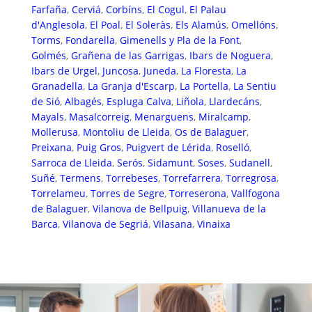
Farfaña
,
Cerviá
,
Corbíns
,
El Cogul
,
El Palau
d'Anglesola
,
El Poal
,
El Soleràs
,
Els Alamús
,
Omellóns
,
Torms
,
Fondarella
,
Gimenells y Pla de la Font
,
Golmés
,
Grañena de las Garrigas
,
Ibars de Noguera
,
Ibars de Urgel
,
Juncosa
,
Juneda
,
La Floresta
,
La
Granadella
,
La Granja d'Escarp
,
La Portella
,
La Sentiu
de Sió
,
Albagés
,
Espluga Calva
,
Liñola
,
Llardecáns
,
Mayals
,
Masalcorreig
,
Menarguens
,
Miralcamp
,
Mollerusa
,
Montoliu de Lleida
,
Os de Balaguer
,
Preixana
,
Puig Gros
,
Puigvert de Lérida
,
Roselló
,
Sarroca de Lleida
,
Serós
,
Sidamunt
,
Soses
,
Sudanell
,
Suñé
,
Termens
,
Torrebeses
,
Torrefarrera
,
Torregrosa
,
Torrelameu
,
Torres de Segre
,
Torreserona
,
Vallfogona
de Balaguer
,
Vilanova de Bellpuig
,
Villanueva de la
Barca
,
Vilanova de Segriá
,
Vilasana
,
Vinaixa