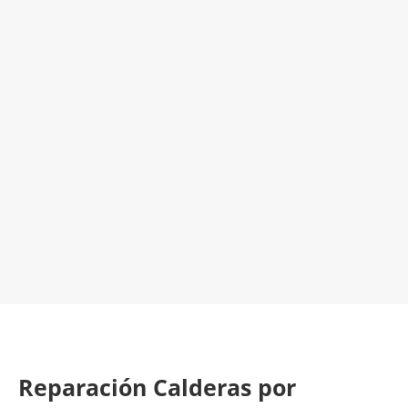
El Mejor Servicio Técnico en Calderas
¡Será un placer ayudarte!
LLAMA 600 03 23 22
Contacta con nosotros
Reparación Calderas por