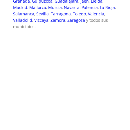
Granada
,
Guipúzcoa
,
Guadalajara
,
Jaén
,
Lleida
,
Madrid
,
Mallorca
,
Murcia
,
Navarra
,
Palencia
,
La Rioja
,
Salamanca
,
Sevilla
,
Tarragona
,
Toledo
,
Valencia
,
Valladolid
,
Vizcaya
,
Zamora
,
Zaragoza
y todos sus
municipios.