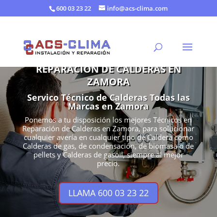
600 03 23 22
info@acs-clima.com
REPARACIÓN DE CALDERAS EN
ZAMORA
Servico Técnico de Calderas Todas las
Marcas en Zamora
Ponemos a tu disposición los mejores Técnicos en
Reparación de Calderas en Zamora, para solucionar
cualquier avería en cualquier tipo de Caldera como
Calderas de gas, de condensación, de biomasa o de
pellets y Calderas de gasoil, siempre al mejor
precio.
LLAMA 600 03 23 22