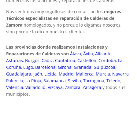
numerosas Instalaciones y reparaciones de Calderas.
Nos sentimos muy orgullosos de contar con los
mejores
Técnicos especialistas en reparación de Calderas de
Zamora
homologados, y no porque lo digamos nosotros,
sino porque lo dicen nuestros clientes.
Las provincias donde realizamos Instalaciones y
Reparaciones de Calderas son
Álava
,
Ávila
,
Alicante
,
Asturias
,
Burgos
,
Cádiz
,
Cantabria
,
Castellón
,
Córdoba
,
La
Coruña
,
Lugo
,
Barcelona
,
Girona
,
Granada
,
Guipúzcoa
,
Guadalajara
,
Jaén
,
Lleida
,
Madrid
,
Mallorca
,
Murcia
,
Navarra
,
Palencia
,
La Rioja
,
Salamanca
,
Sevilla
,
Tarragona
,
Toledo
,
Valencia
,
Valladolid
,
Vizcaya
,
Zamora
,
Zaragoza
y todos sus
municipios.