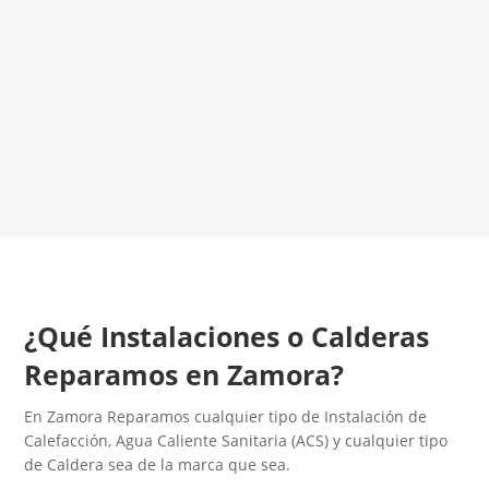
El Mejor Servicio Técnico en Calderas
¡Será un placer ayudarte!
LLAMA 600 03 23 22
Contacta con nosotros
¿Qué Instalaciones o Calderas
Reparamos en Zamora?
En Zamora Reparamos cualquier tipo de Instalación de
Calefacción, Agua Caliente Sanitaria (ACS) y cualquier tipo
de Caldera sea de la marca que sea.