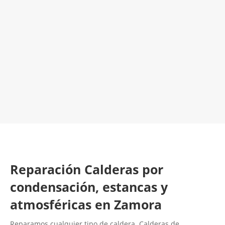
El Mejor Servicio Técnico en Calderas
¡Será un placer ayudarte!
LLAMA 600 03 23 22
Contacta con nosotros
Reparación Calderas por
condensación, estancas y
atmosféricas en Zamora
Reparamos cualquier tipo de caldera. Calderas de