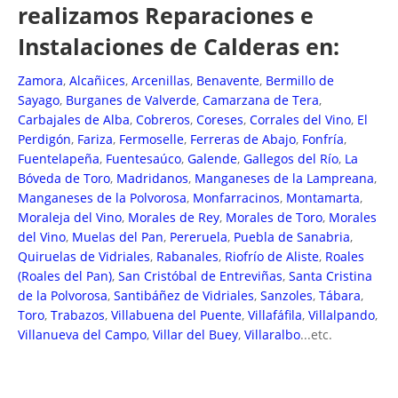
realizamos Reparaciones e
Instalaciones de Calderas en:
Zamora
,
Alcañices
,
Arcenillas
,
Benavente
,
Bermillo de
Sayago
,
Burganes de Valverde
,
Camarzana de Tera
,
Carbajales de Alba
,
Cobreros
,
Coreses
,
Corrales del Vino
,
El
Perdigón
,
Fariza
,
Fermoselle
,
Ferreras de Abajo
,
Fonfría
,
Fuentelapeña
,
Fuentesaúco
,
Galende
,
Gallegos del Río
,
La
Bóveda de Toro
,
Madridanos
,
Manganeses de la Lampreana
,
Manganeses de la Polvorosa
,
Monfarracinos
,
Montamarta
,
Moraleja del Vino
,
Morales de Rey
,
Morales de Toro
,
Morales
del Vino
,
Muelas del Pan
,
Pereruela
,
Puebla de Sanabria
,
Quiruelas de Vidriales
,
Rabanales
,
Riofrío de Aliste
,
Roales
(Roales del Pan)
,
San Cristóbal de Entreviñas
,
Santa Cristina
de la Polvorosa
,
Santibáñez de Vidriales
,
Sanzoles
,
Tábara
,
Toro
,
Trabazos
,
Villabuena del Puente
,
Villafáfila
,
Villalpando
,
Villanueva del Campo
,
Villar del Buey
,
Villaralbo
...etc.