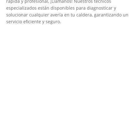
rápida y profesional, ¡Llámanos! Nuestros técnicos
especializados están disponibles para diagnosticar y
solucionar cualquier avería en tu caldera, garantizando un
servicio eficiente y seguro.
El Mejor Servicio Técnico en Calderas
¡Será un placer ayudarte!
LLAMA 600 03 23 22
Contacta con nosotros