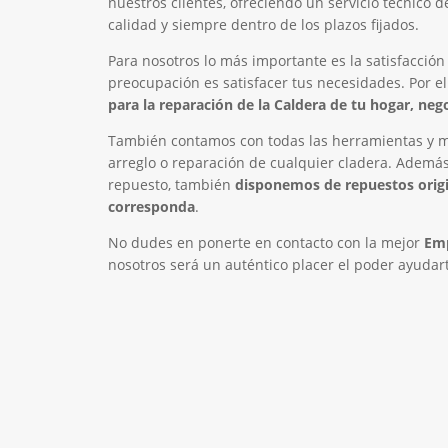
nuestros clientes, ofreciendo un servicio técnico 
calidad y siempre dentro de los plazos fijados.
Para nosotros lo más importante es la satisfacción
preocupación es satisfacer tus necesidades. Por e
para la reparación de la Caldera de tu hogar, ne
También contamos con todas las herramientas y ma
arreglo o reparación de cualquier cladera. Además 
repuesto, también
disponemos de repuestos orig
corresponda
.
No dudes en ponerte en contacto con la mejor
Emp
nosotros será un auténtico placer el poder ayudart
El Mejor Servicio Técnico en
LLAMA 600