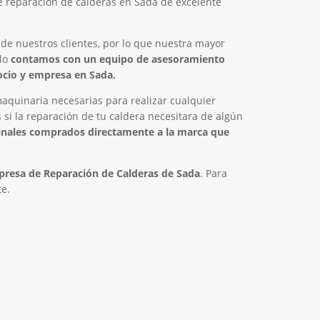
de reparación de calderas en Sada de excelente
 de nuestros clientes, por lo que nuestra mayor
llo
contamos con un equipo de asesoramiento
gocio y empresa en Sada.
quinaria necesarias para realizar cualquier
si la reparación de tu caldera necesitara de algún
inales comprados directamente a la marca que
resa de Reparación de Calderas de Sada
. Para
e.
 03 23 22
Contacta con nosotros