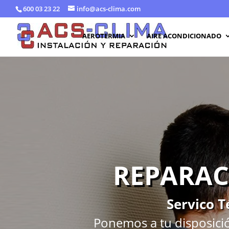
600 03 23 22
info@acs-clima.com
AEROTERMIA
AIRE ACONDICIONADO
REPARAC
Servico T
Ponemos a tu disposició