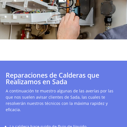
Reparaciones de Calderas que
Realizamos en Sada
A continuación te muestro algunas de las averías por las
que nos suelen avisar clientes de Sada, las cuales te
resolverán nuestros técnicos con la máxima rapidez y
eficacia.
La caldera hace ruido de flujo de líquido