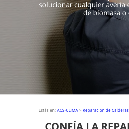
solucionar cualquier avería
de biomasa o d
Estás en:
ACS-CLIMA
>
Reparación de Calderas
CONFÍA LA REPA