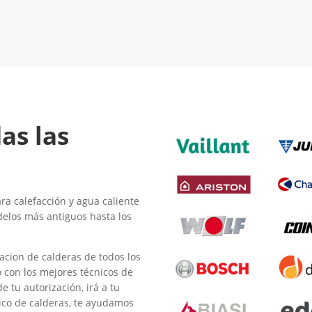
El Mejor Servicio Técnico en
LLAMA 600
Calderas
¡Será un placer ayudarte!
as las
a calefacción y agua caliente
delos más antiguos hasta los
acion de calderas de todos los
o con los mejores técnicos de
e tu autorización, irá a tu
nico de calderas, te ayudamos