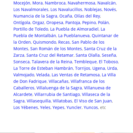
Mocejón
,
Mora
,
Nambroca
,
Navahermosa
,
Navalcán
,
Los Navalmorales
,
Los Navalucillos
,
Noblejas
,
Novés
,
Numancia de la Sagra
,
Ocaña
,
Olías del Rey
,
Ontígola
,
Orgaz
,
Oropesa
,
Pantoja
,
Pepino
,
Polán
,
Portillo de Toledo
,
La Puebla de Almoradiel
,
La
Puebla de Montalbán
,
La Pueblanueva
,
Quintanar de
la Orden
,
Quismondo
,
Recas
,
San Pablo de los
Montes
,
San Román de los Montes
,
Santa Cruz de la
Zarza
,
Santa Cruz del Retamar
,
Santa Olalla
,
Seseña
,
Sonseca
,
Talavera de la Reina
,
Tembleque
,
El Toboso
,
La Torre de Esteban Hambrán
,
Torrijos
,
Ugena
,
Urda
,
Valmojado
,
Velada
,
Las Ventas de Retamosa
,
La Villa
de Don Fadrique
,
Villacañas
,
Villafranca de los
Caballeros
,
Villaluenga de la Sagra
,
Villanueva de
Alcardete
,
Villarrubia de Santiago
,
Villaseca de la
Sagra
,
Villasequilla
,
Villatobas
,
El Viso de San Juan
,
Los Yébenes
,
Yeles
,
Yepes
,
Yuncler
,
Yuncos
, etc