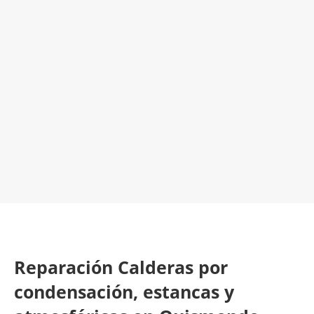
El Mejor Servicio Técnico en Calderas
¡Será un placer ayudarte!
LLAMA 600 03 23 22
Contacta con nosotros
Reparación Calderas por
condensación, estancas y