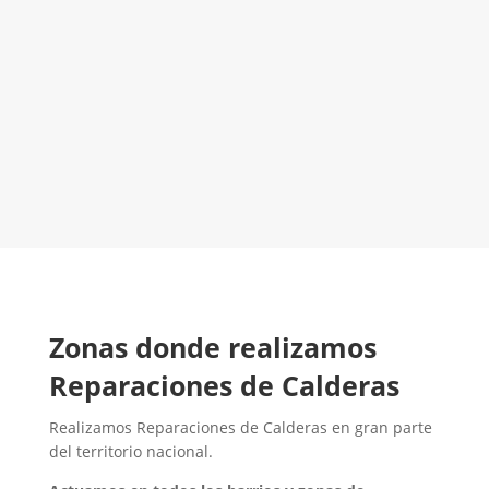
El Mejor Servicio Técnico en Calderas
¡Será un placer ayudarte!
LLAMA 600 03 23 22
Contacta con nosotros
Zonas donde realizamos
Reparaciones de Calderas
Realizamos Reparaciones de Calderas en gran parte
del territorio nacional.