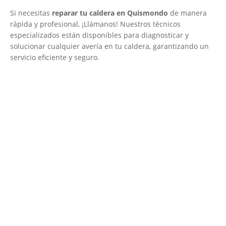
Si necesitas
reparar tu caldera en Quismondo
de manera
rápida y profesional, ¡Llámanos! Nuestros técnicos
especializados están disponibles para diagnosticar y
solucionar cualquier avería en tu caldera, garantizando un
servicio eficiente y seguro.
El Mejor Servicio Técnico en Calderas
¡Será un placer ayudarte!
LLAMA 600 03 23 22
Contacta con nosotros