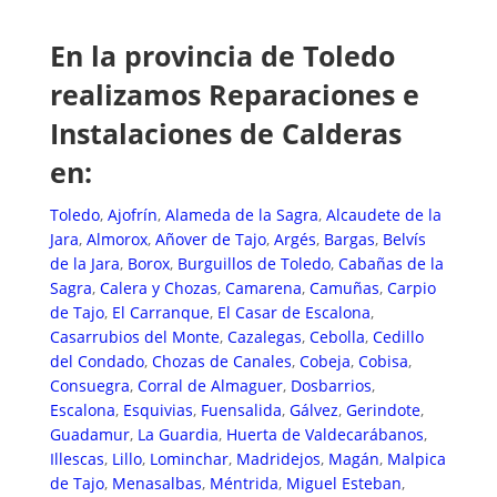
En la provincia de Toledo
realizamos Reparaciones e
Instalaciones de Calderas
en:
Toledo
,
Ajofrín
,
Alameda de la Sagra
,
Alcaudete de la
Jara
,
Almorox
,
Añover de Tajo
,
Argés
,
Bargas
,
Belvís
de la Jara
,
Borox
,
Burguillos de Toledo
,
Cabañas de la
Sagra
,
Calera y Chozas
,
Camarena
,
Camuñas
,
Carpio
de Tajo
,
El Carranque
,
El Casar de Escalona
,
Casarrubios del Monte
,
Cazalegas
,
Cebolla
,
Cedillo
del Condado
,
Chozas de Canales
,
Cobeja
,
Cobisa
,
Consuegra
,
Corral de Almaguer
,
Dosbarrios
,
Escalona
,
Esquivias
,
Fuensalida
,
Gálvez
,
Gerindote
,
Guadamur
,
La Guardia
,
Huerta de Valdecarábanos
,
Illescas
,
Lillo
,
Lominchar
,
Madridejos
,
Magán
,
Malpica
de Tajo
,
Menasalbas
,
Méntrida
,
Miguel Esteban
,