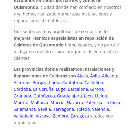
Actuamos en todos los barrios y zonas de
Quismondo
, ciudad donde han confiado en nosotros
y ya hemos realizado numerosas Instalaciones y
reparaciones de Calderas.
Nos sentimos muy orgullosos de contar con los
mejores Técnicos especialistas en reparación de
Calderas de Quismondo
homologados, y no porque
lo digamos nosotros, sino porque lo dicen nuestros
clientes.
Las provincias donde realizamos Instalaciones y
Reparaciones de Calderas son
Álava
,
Ávila
,
Alicante
,
Asturias
,
Burgos
,
Cádiz
,
Cantabria
,
Castellón
,
Córdoba
,
La Coruña
,
Lugo
,
Barcelona
,
Girona
,
Granada
,
Guipúzcoa
,
Guadalajara
,
Jaén
,
Lleida
,
Madrid
,
Mallorca
,
Murcia
,
Navarra
,
Palencia
,
La Rioja
,
Salamanca
,
Sevilla
,
Tarragona
,
Toledo
,
Valencia
,
Valladolid
,
Vizcaya
,
Zamora
,
Zaragoza
y todos sus
municipios.