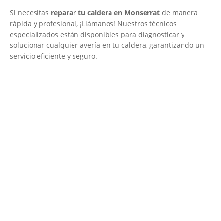
Si necesitas
reparar tu caldera en Monserrat
de manera
rápida y profesional, ¡Llámanos! Nuestros técnicos
especializados están disponibles para diagnosticar y
solucionar cualquier avería en tu caldera, garantizando un
servicio eficiente y seguro.
El Mejor Servicio Técnico en Calderas
¡Será un placer ayudarte!
LLAMA 600 03 23 22
Contacta con nosotros