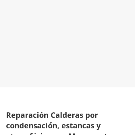
El Mejor Servicio Técnico en Calderas
¡Será un placer ayudarte!
LLAMA 600 03 23 22
Contacta con nosotros
Reparación Calderas por
condensación, estancas y