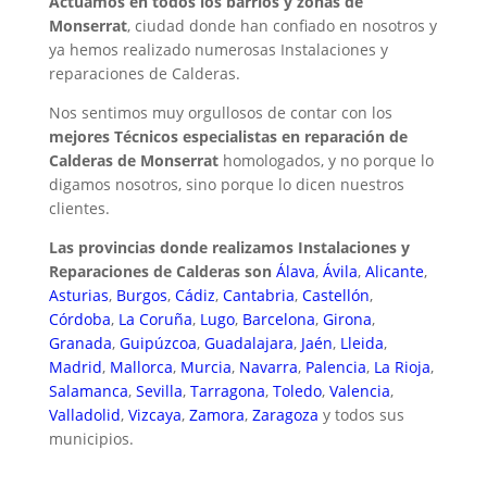
Actuamos en todos los barrios y zonas de
Monserrat
, ciudad donde han confiado en nosotros y
ya hemos realizado numerosas Instalaciones y
reparaciones de Calderas.
Nos sentimos muy orgullosos de contar con los
mejores Técnicos especialistas en reparación de
Calderas de Monserrat
homologados, y no porque lo
digamos nosotros, sino porque lo dicen nuestros
clientes.
Las provincias donde realizamos Instalaciones y
Reparaciones de Calderas son
Álava
,
Ávila
,
Alicante
,
Asturias
,
Burgos
,
Cádiz
,
Cantabria
,
Castellón
,
Córdoba
,
La Coruña
,
Lugo
,
Barcelona
,
Girona
,
Granada
,
Guipúzcoa
,
Guadalajara
,
Jaén
,
Lleida
,
Madrid
,
Mallorca
,
Murcia
,
Navarra
,
Palencia
,
La Rioja
,
Salamanca
,
Sevilla
,
Tarragona
,
Toledo
,
Valencia
,
Valladolid
,
Vizcaya
,
Zamora
,
Zaragoza
y todos sus
municipios.