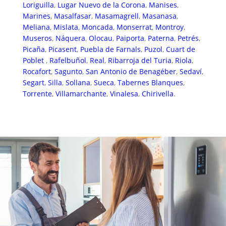
Loriguilla
,
Lugar Nuevo de la Corona
,
Manises
,
Marines
,
Masalfasar
,
Masamagrell
,
Masanasa
,
Meliana
,
Mislata
,
Moncada
,
Monserrat
,
Montroy
,
Museros
,
Náquera
,
Olocau
,
Paiporta
,
Paterna
,
Petrés
,
Picaña
,
Picasent
,
Puebla de Farnals
,
Puzol
,
Cuart de
Poblet
,
Rafelbuñol
,
Real
,
Ribarroja del Turia
,
Riola
,
Rocafort
,
Sagunto
,
San Antonio de Benagéber
,
Sedaví
,
Segart
,
Silla
,
Sollana
,
Sueca
,
Tabernes Blanques
,
Torrente
,
Villamarchante
,
Vinalesa
,
Chirivella
.