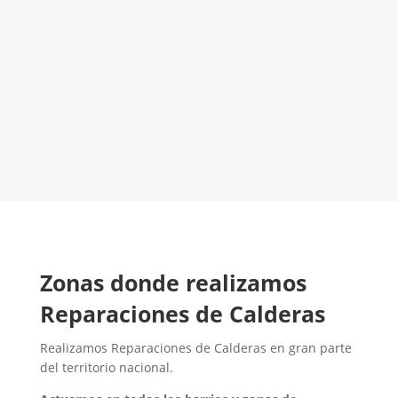
El Mejor Servicio Técnico en Calderas
¡Será un placer ayudarte!
LLAMA 600 03 23 22
Contacta con nosotros
Zonas donde realizamos
Reparaciones de Calderas
Realizamos Reparaciones de Calderas en gran parte
del territorio nacional.