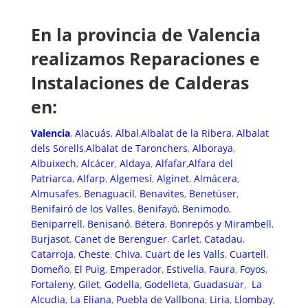
En la provincia de Valencia
realizamos Reparaciones e
Instalaciones de Calderas
en:
Valencia
,
Alacuás
,
Albal
,
Albalat de la Ribera
,
Albalat
dels Sorells
,
Albalat de Taronchers
,
Alboraya
,
Albuixech
,
Alcácer
,
Aldaya
,
Alfafar
,
Alfara del
Patriarca
,
Alfarp
,
Algemesí
,
Alginet
,
Almácera
,
Almusafes
,
Benaguacil
,
Benavites
,
Benetúser
,
Benifairó de los Valles
,
Benifayó
,
Benimodo
,
Beniparrell
,
Benisanó
,
Bétera
,
Bonrepós y Mirambell
,
Burjasot
,
Canet de Berenguer
,
Carlet
,
Catadau
,
Catarroja
,
Cheste
,
Chiva
,
Cuart de les Valls
,
Cuartell
,
Domeño
,
El Puig
,
Emperador
,
Estivella
,
Faura
,
Foyos
,
Fortaleny
,
Gilet
,
Godella
,
Godelleta
,
Guadasuar
,
La
Alcudia
,
La Eliana
,
Puebla de Vallbona
,
Liria
,
Llombay
,