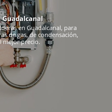
n Guadalcanal
lderas en Guadalcanal, para
ras de gas, de condensación,
l mejor precio.