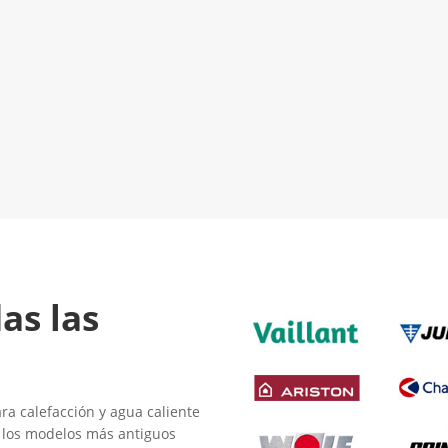
El Mejor Servicio Técnico en
LLAMA 600
Calderas
¡Será un placer ayudarte!
as las
a calefacción y agua caliente
e los modelos más antiguos