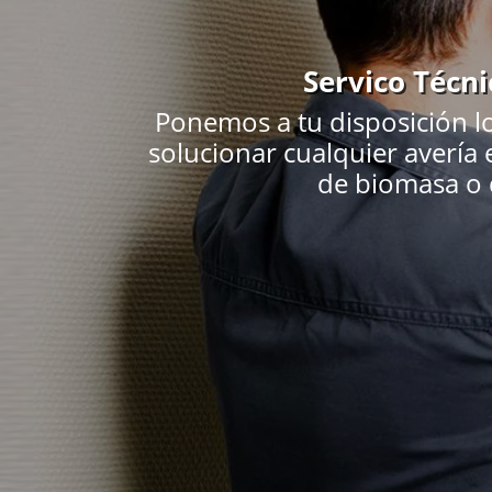
Servico Técn
Ponemos a tu disposición l
solucionar cualquier avería
de biomasa o d