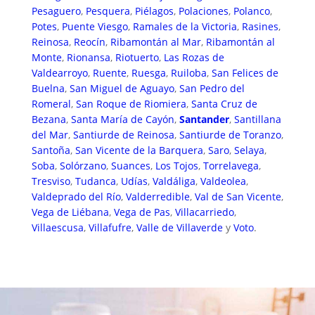
Pesaguero
,
Pesquera
,
Piélagos
,
Polaciones
,
Polanco
,
Potes
,
Puente Viesgo
,
Ramales de la Victoria
,
Rasines
,
Reinosa
,
Reocín
,
Ribamontán al Mar
,
Ribamontán al
Monte
,
Rionansa
,
Riotuerto
,
Las Rozas de
Valdearroyo
,
Ruente
,
Ruesga
,
Ruiloba
,
San Felices de
Buelna
,
San Miguel de Aguayo
,
San Pedro del
Romeral
,
San Roque de Riomiera
,
Santa Cruz de
Bezana
,
Santa María de Cayón
,
Santander
,
Santillana
del Mar
,
Santiurde de Reinosa
,
Santiurde de Toranzo
,
Santoña
,
San Vicente de la Barquera
,
Saro
,
Selaya
,
Soba
,
Solórzano
,
Suances
,
Los Tojos
,
Torrelavega
,
Tresviso
,
Tudanca
,
Udías
,
Valdáliga
,
Valdeolea
,
Valdeprado del Río
,
Valderredible
,
Val de San Vicente
,
Vega de Liébana
,
Vega de Pas
,
Villacarriedo
,
Villaescusa
,
Villafufre
,
Valle de Villaverde
y
Voto
.