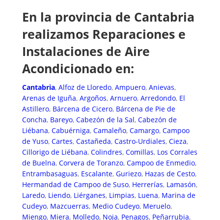
En la provincia de Cantabria
realizamos Reparaciones e
Instalaciones de Aire
Acondicionado en:
Cantabria
,
Alfoz de Lloredo
,
Ampuero
,
Anievas
,
Arenas de Iguña
,
Argoños
,
Arnuero
,
Arredondo
,
El
Astillero
,
Bárcena de Cicero
,
Bárcena de Pie de
Concha
,
Bareyo
,
Cabezón de la Sal
,
Cabezón de
Liébana
,
Cabuérniga
,
Camaleño
,
Camargo
,
Campoo
de Yuso
,
Cartes
,
Castañeda
,
Castro-Urdiales
,
Cieza
,
Cillorigo de Liébana
,
Colindres
,
Comillas
,
Los Corrales
de Buelna
,
Corvera de Toranzo
,
Campoo de Enmedio
,
Entrambasaguas
,
Escalante
,
Guriezo
,
Hazas de Cesto
,
Hermandad de Campoo de Suso
,
Herrerías
,
Lamasón
,
Laredo
,
Liendo
,
Liérganes
,
Limpias
,
Luena
,
Marina de
Cudeyo
,
Mazcuerras
,
Medio Cudeyo
,
Meruelo
,
Miengo
,
Miera
,
Molledo
,
Noja
,
Penagos
,
Peñarrubia
,