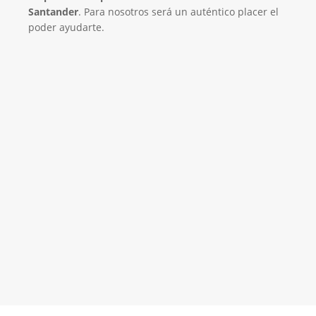
Santander
. Para nosotros será un auténtico placer el
poder ayudarte.
El Mejor Servicio Técnico en Aire
Acondicionado
¡Será un placer ayudarte!
LLAMA 600 03 23 22
Contacta con nosotros