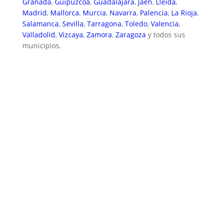
Granada
,
Guipúzcoa
,
Guadalajara
,
Jaén
,
Lleida
,
Madrid
,
Mallorca
,
Murcia
,
Navarra
,
Palencia
,
La Rioja
,
Salamanca
,
Sevilla
,
Tarragona
,
Toledo
,
Valencia
,
Valladolid
,
Vizcaya
,
Zamora
,
Zaragoza
y todos sus
municipios.