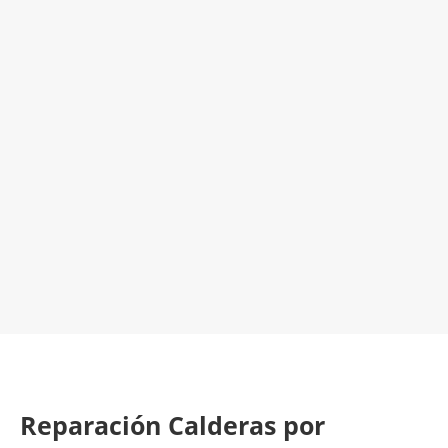
El Mejor Servicio Técnico en Calderas
¡Será un placer ayudarte!
LLAMA 600 03 23 22
Contacta con nosotros
Reparación Calderas por