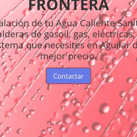
FRONTERA
alación de tu Agua Caliente Sanit
lderas de gasoil, gas, eléctricas
stema que necesites en Aguilar d
mejor precio.
Contactar