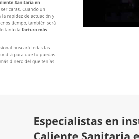
liente Sanitaria en
e ser caras. Cuando un
n la rapidez de actuación y
menos tiempo, también será
lo tanto la
factura más
sional buscará todas las
expondrá para que tu puedas
 más dinero del que tenías
Especialistas en in
Caliente Sanitaria e