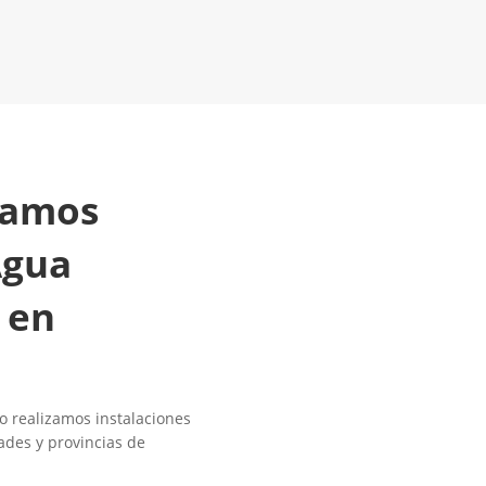
Será un placer
LLAMAR 6
2
ayudarte
zamos
Agua
 en
ro realizamos instalaciones
dades y provincias de