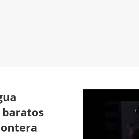
Será un placer
LLAMAR 6
2
ayudarte
gua
a baratos
rontera