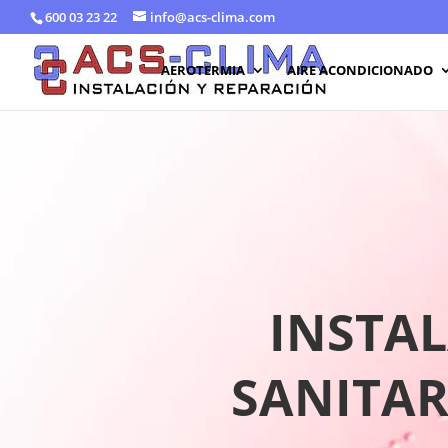
600 03 23 22
info@acs-clima.com
AEROTERMIA
AIRE ACONDICIONADO
INSTAL
SANITAR