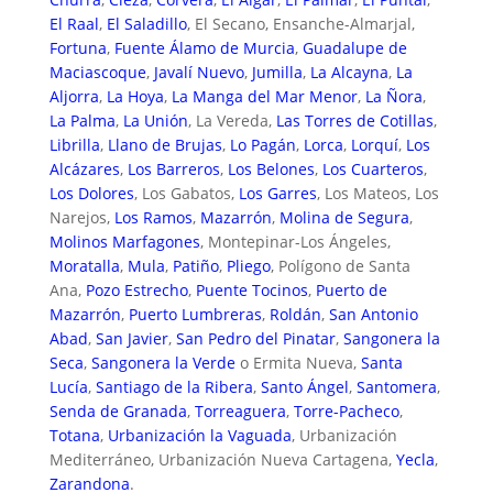
El Raal
,
El Saladillo
, El Secano, Ensanche-Almarjal,
Fortuna
,
Fuente Álamo de Murcia
,
Guadalupe de
Maciascoque
,
Javalí Nuevo
,
Jumilla
,
La Alcayna
,
La
Aljorra
,
La Hoya
,
La Manga del Mar Menor
,
La Ñora
,
La Palma
,
La Unión
, La Vereda,
Las Torres de Cotillas
,
Librilla
,
Llano de Brujas
,
Lo Pagán
,
Lorca
,
Lorquí
,
Los
Alcázares
,
Los Barreros
,
Los Belones
,
Los Cuarteros
,
Los Dolores
, Los Gabatos,
Los Garres
, Los Mateos, Los
Narejos,
Los Ramos
,
Mazarrón
,
Molina de Segura
,
Molinos Marfagones
, Montepinar-Los Ángeles,
Moratalla
,
Mula
,
Patiño
,
Pliego
, Polígono de Santa
Ana,
Pozo Estrecho
,
Puente Tocinos
,
Puerto de
Mazarrón
,
Puerto Lumbreras
,
Roldán
,
San Antonio
Abad
,
San Javier
,
San Pedro del Pinatar
,
Sangonera la
Seca
,
Sangonera la Verde
o Ermita Nueva,
Santa
Lucía
,
Santiago de la Ribera
,
Santo Ángel
,
Santomera
,
Senda de Granada
,
Torreaguera
,
Torre-Pacheco
,
Totana
,
Urbanización la Vaguada
, Urbanización
Mediterráneo, Urbanización Nueva Cartagena,
Yecla
,
Zarandona
.