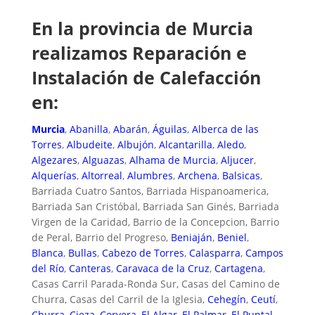
En la provincia de Murcia
realizamos Reparación e
Instalación de Calefacción
en:
Murcia
,
Abanilla
,
Abarán
,
Águilas
,
Alberca de las
Torres
,
Albudeite
,
Albujón
,
Alcantarilla
,
Aledo
,
Algezares
,
Alguazas
,
Alhama de Murcia
,
Aljucer
,
Alquerías
,
Altorreal
,
Alumbres
,
Archena
,
Balsicas
,
Barriada Cuatro Santos, Barriada Hispanoamerica,
Barriada San Cristóbal, Barriada San Ginés, Barriada
Virgen de la Caridad, Barrio de la Concepcion, Barrio
de Peral, Barrio del Progreso,
Beniaján
,
Beniel
,
Blanca
,
Bullas
,
Cabezo de Torres
,
Calasparra
,
Campos
del Río
,
Canteras
,
Caravaca de la Cruz
,
Cartagena
,
Casas Carril Parada-Ronda Sur, Casas del Camino de
Churra, Casas del Carril de la Iglesia,
Cehegín
,
Ceutí
,
Churra
,
Cieza
,
Corvera
,
El Algar
,
El Palmar
,
El Puntal
,