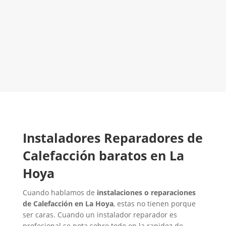
¡Será un placer ayudarte!
LLAMA 600 03 23 22
Contacta con nosotros
Instaladores Reparadores de
Calefacción baratos en La
Hoya
Cuando hablamos de
instalaciones o reparaciones
de Calefacción en La Hoya
, estas no tienen porque
ser caras. Cuando un instalador reparador es
profesional se nota sobre todo en la rapidez de