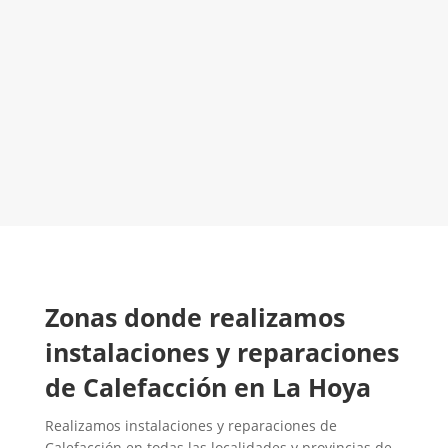
El Mejor Servicio Técnico en Calefacción
¡Será un placer ayudarte!
LLAMA 600 03 23 22
Contacta con nosotros
​Zonas donde realizamos
instalaciones y reparaciones
de Calefacción en La Hoya
Realizamos instalaciones y reparaciones de
Calefacción en todas las localidades y provincias de