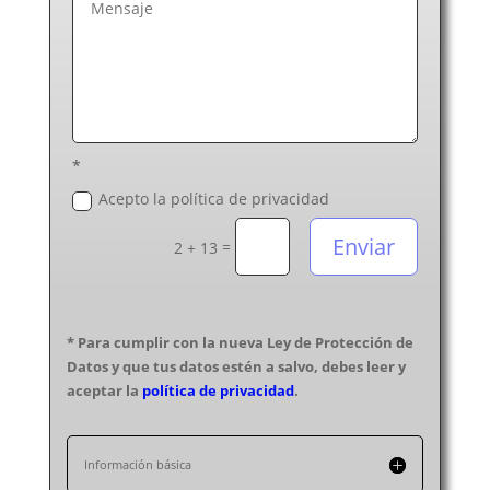
*
Acepto la política de privacidad
Enviar
=
2 + 13
* Para cumplir con la nueva Ley de Protección de
Datos y que tus datos estén a salvo, debes leer y
aceptar la
política de privacidad
.
Información básica