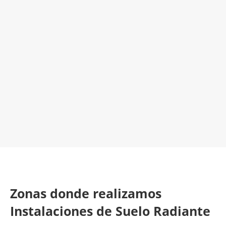
Empresa Instaladora de Suelo Radiante
¡Será un placer ayudarte!
LLAMA 600 03 23 22
Contacta con nosotros
Zonas donde realizamos
Instalaciones de Suelo Radiante