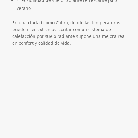
✅ Posibilidad de suelo radiante refrescante para
verano
En una ciudad como Cabra, donde las temperaturas
pueden ser extremas, contar con un sistema de
calefacción por suelo radiante supone una mejora real
en confort y calidad de vida.
Empresa Instaladora de Suelo Radiante
¡Será un placer ayudarte!
LLAMA 600 03 23 22
Contacta con nosotros