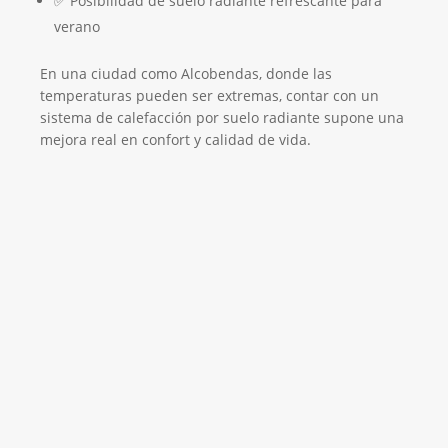
✅ Posibilidad de suelo radiante refrescante para
verano
En una ciudad como Alcobendas, donde las
temperaturas pueden ser extremas, contar con un
sistema de calefacción por suelo radiante supone una
mejora real en confort y calidad de vida.
Empresa Instaladora de Suelo Radiante
¡Será un placer ayudarte!
LLAMA 600 03 23 22
Contacta con nosotros