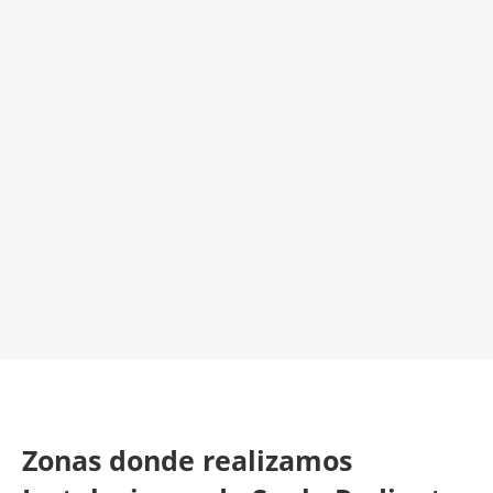
Empresa Instaladora de Suelo Radiante
¡Será un placer ayudarte!
LLAMA 600 03 23 22
Contacta con nosotros
Zonas donde realizamos